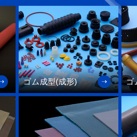
ゴム成型(成形)
ゴ