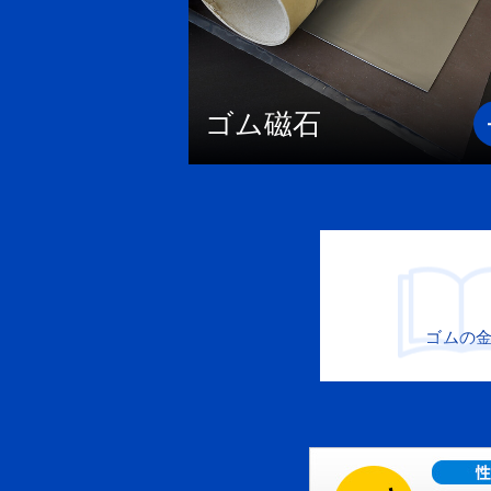
ゴム磁石
ゴムの