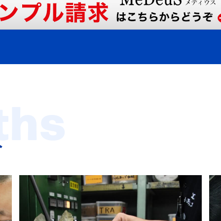
ths
み