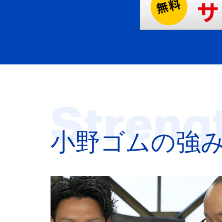
Streng
小野ゴムの強