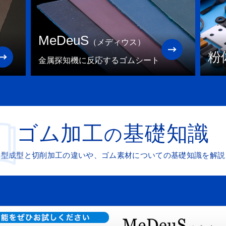
MeDeuS
（メディウス）
粉
金属探知機に反応するゴムシート
ゴム加工
基礎知識
の
金型成型と切削加工の違いや、
ゴム素材についての基礎知識を解説