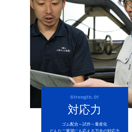
Strength. 01
対応力
ゴム配合～試作～量産化
どんなご要望にも応える万全の対応力