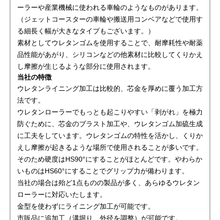
ーラーや産業機械に使われる車輪のようなものがあります。
（ジェットコースターの車輪や搬送用コンベアなどで使用す
る細長く幅が大きなタイプもございます。）
素材としてウレタンゴムを使用することで、耐摩耗性や耐薬
品性能があがり、シリコンなどの他素材に比較してくりかえ
し摩擦が生じるような部分に使用されます。
当社の特徴
ウレタンライニング加工は比較的、芯金を厚めに覆う加工方
法です。
ウレタンローラーでもっとも起こりやすい「剥がれ」を極力
防ぐために、芯金のブラスト加工や、ウレタンゴム加硫生成
に工夫をしています。ウレタンゴムの特性を活かし、くりか
えし摩擦が起きるような場所で使用されることが多いです。
そのため硬度はHS90°にすることがほとんどです。やわらか
いものはHS60°にすることでグリップ力が備わります。
当社の場合は殆ど1点ものの製品が多く、あらゆるウレタン
ローラーに対応いたします。
金型を使わずにライニング加工が可能です。
市販品に追加工（溝堀り、外径を調整）が可能です。