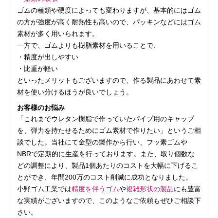
ゴムの種類や硬度によっても変わりますが、基本的にはゴム
の方が強度が高く耐熱性も高いので、パッキンなどにはゴム
素材が多く用いられます。
一方で、ゴムよりも樹脂素材を用いることで、
・精度が出しやすい
・比重が軽い
といったメリットもございますので、作る製品にあわせて素
材を使い分けるほうが良いでしょう。
お客様のお悩み
「これまでウレタン樹脂で作っていたパイプ用のキャップ
を、弾力を持たせるためにゴム素材で作りたい」というご相
談でした。当社にて金型の製作から行い、フッ素ゴムや
NBRで定期的に生産を行っております。また、取り個数な
どの調整により、製品1個あたりのコストを大幅に下げるこ
とができ、年間200万のコスト削減に成功となりました。
小野ゴム工業では
精度を伴うゴム
や
複雑形状の製品
にも豊富
な実績がございますので、このようなご依頼もぜひご相談下
さい。